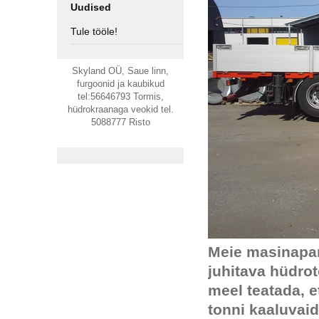
Uudised
Tule tööle!
Skyland OÜ, Saue linn,
furgoonid ja kaubikud
tel:56646793 Tormis,
hüdrokraanaga veokid tel.
5088777 Risto
Meie masinapar
juhitava hüdrot
meel teatada, e
tonni kaaluvai